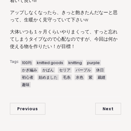
着いて良いw
アップしなくなったら、きっと飽きたんだなーと思
って、生暖かく見守っていて下さいw
大体いつも１ヶ月くらいやりまくって、すっと忘れ
てしまうタイプなので心配なのですが、今回は何か
使える物を作りたい！が目標！
Tags:
100均
knitted goods
knitting
purple
かぎ編み
かばん
セリア
パープル
休日
初心者
始めました
毛糸
水色
紫
裁縫
趣味
Previous
Next