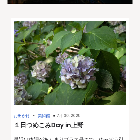
-
7月 30, 2025
お出かけ
美術館
１日つめこみDay in上野
最近は体調があんまりプラス暑さで、めっぽう引