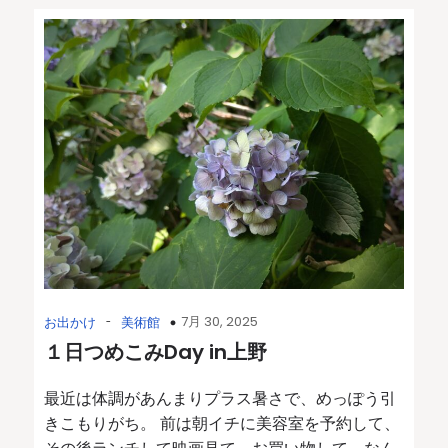
-
7月 30, 2025
お出かけ
美術館
１日つめこみDay in上野
最近は体調があんまりプラス暑さで、めっぽう引
きこもりがち。 前は朝イチに美容室を予約して、